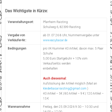
Das Wichtigste in Kürze:
Veranstaltungsort:
Pfarrheim Raisting
Schulweg 6, 82399 Raisting
Vergabe von
ab 01.07.26 8 Uhr, Nummernvergabe unter
Verkäufer-Nr.:
www.easybasar.de
Bedingungen
pro VK-Nummer 40 Artikel, davon max. 5 Paar
Schuhe
5,00 Euro Startgebühr + 10% vom
Verkaufserlös werden
einbehalten
Auch diesesmal:
Aufstockung der Artikel möglich (Mail an
kleiderbasar.raisting@gmail.com
)
40 Artikel – 5€ | 80 Artikel – 9 € | 120 Artikel –
13 €
Warenannahme
Freitag, den 25.09.2026 9:30 – 10:30 und
16:00 – 17:00