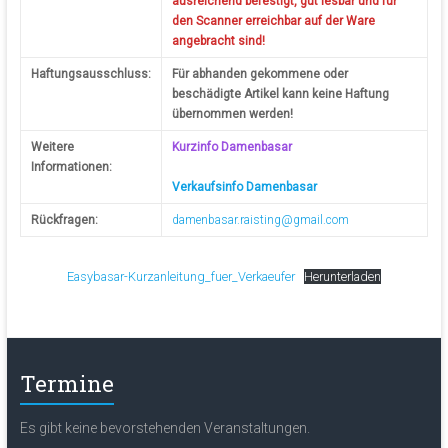
ausreichend befestigt, gut lesbar und für
den Scanner erreichbar auf der Ware
angebracht sind!
Haftungsausschluss:
Für abhanden gekommene oder
beschädigte Artikel kann keine Haftung
übernommen werden!
Weitere
Kurzinfo Damenbasar
Informationen:
Verkaufsinfo Damenbasar
Rückfragen:
damenbasar.raisting@gmail.com
Easybasar-Kurzanleitung_fuer_Verkaeufer
Herunterladen
Termine
Es gibt keine bevorstehenden Veranstaltungen.